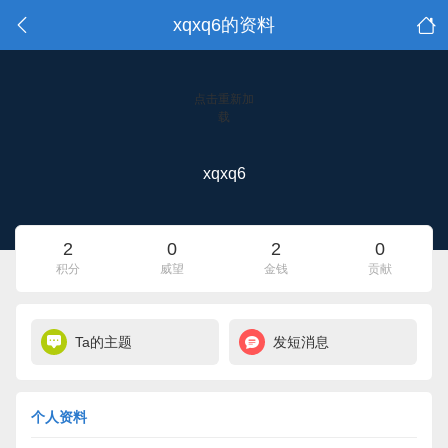
xqxq6的资料
点击重新加
载
xqxq6
2
0
2
0
积分
威望
金钱
贡献
Ta的主题
发短消息
个人资料