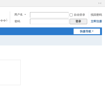
切
换
用户名
自动登录
找回密码
到
窄
���ȫ
密码
立即注册
登录
版
快捷导航