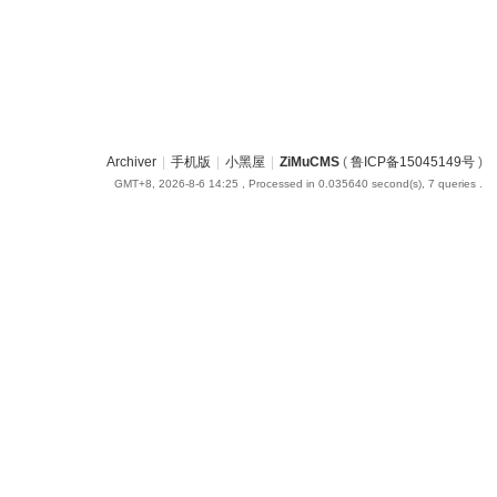
Archiver
|
手机版
|
小黑屋
|
ZiMuCMS
(
鲁ICP备15045149号
)
GMT+8, 2026-8-6 14:25
, Processed in 0.035640 second(s), 7 queries .