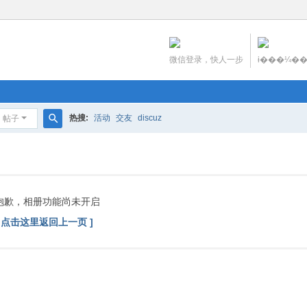
微信登录，快人一步
ɨ���¼�
热搜:
活动
交友
discuz
帖子
搜
索
抱歉，相册功能尚未开启
[ 点击这里返回上一页 ]