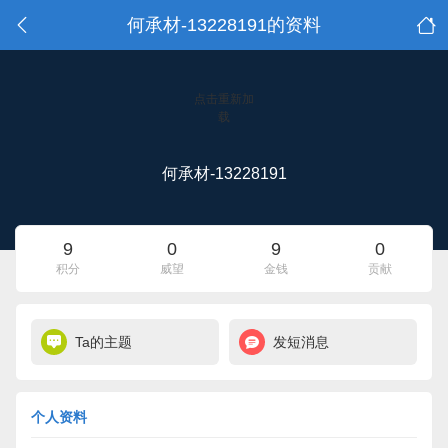
何承材-13228191的资料
点击重新加
载
何承材-13228191
9
0
9
0
积分
威望
金钱
贡献
Ta的主题
发短消息
个人资料