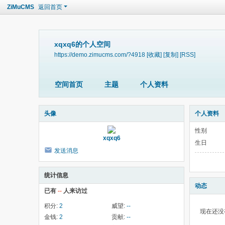
ZiMuCMS
返回首页
xqxq6的个人空间
https://demo.zimucms.com/?4918
[收藏]
[复制]
[RSS]
空间首页
主题
个人资料
头像
个人资料
性别
xqxq6
生日
发送消息
统计信息
动态
已有
--
人来访过
积分:
2
威望:
--
现在还没
金钱:
2
贡献:
--