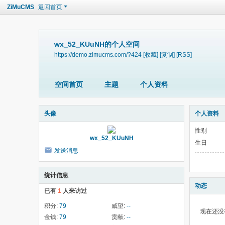
ZiMuCMS
返回首页
wx_52_KUuNH的个人空间
https://demo.zimucms.com/?424
[收藏]
[复制]
[RSS]
空间首页
主题
个人资料
头像
个人资料
性别
wx_52_KUuNH
生日
发送消息
统计信息
动态
已有
1
人来访过
积分:
79
威望:
--
现在还没
金钱:
79
贡献:
--