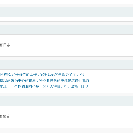
有日志
怀栋说：“干好你的工作，家里恁妈的事都办了了，不用
统以建筑为中心的布局，将各具特色的单体建筑进行集约
地上，一个椭圆形的小屋十分引人注目。打开玻璃门走进
有留言